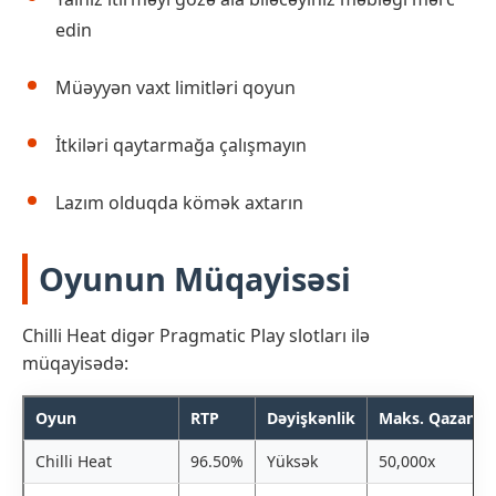
edin
Müəyyən vaxt limitləri qoyun
İtkiləri qaytarmağa çalışmayın
Lazım olduqda kömək axtarın
Oyunun Müqayisəsi
Chilli Heat digər Pragmatic Play slotları ilə
müqayisədə:
Oyun
RTP
Dəyişkənlik
Maks. Qazanc
Chilli Heat
96.50%
Yüksək
50,000x