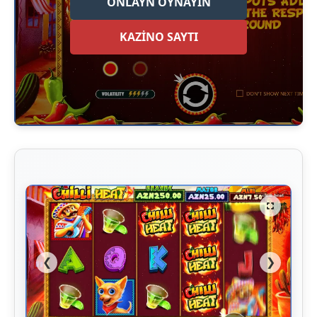
ONLAYN OYNAYIN
KAZINO SAYTI
❮
❯