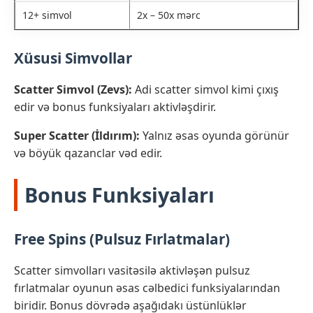
12+ simvol
2x – 50x mərc
Xüsusi Simvollar
Scatter Simvol (Zevs):
Adi scatter simvol kimi çıxış
edir və bonus funksiyaları aktivləşdirir.
Super Scatter (İldırım):
Yalnız əsas oyunda görünür
və böyük qazanclar vəd edir.
Bonus Funksiyaları
Free Spins (Pulsuz Fırlatmalar)
Scatter simvolları vasitəsilə aktivləşən pulsuz
fırlatmalar oyunun əsas cəlbedici funksiyalarından
biridir. Bonus dövrədə aşağıdakı üstünlüklər