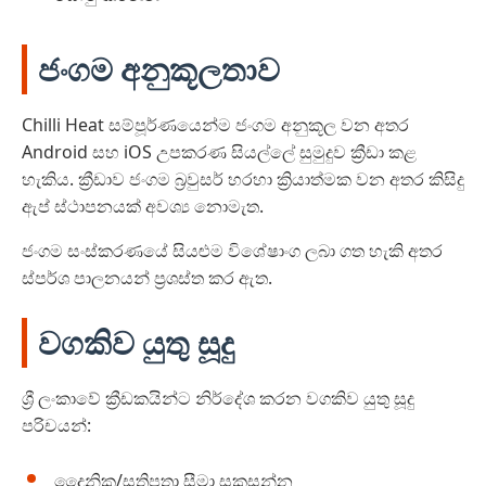
ජංගම අනුකූලතාව
Chilli Heat සම්පූර්ණයෙන්ම ජංගම අනුකූල වන අතර
Android සහ iOS උපකරණ සියල්ලේ සුමුදුව ක්‍රීඩා කළ
හැකිය. ක්‍රීඩාව ජංගම බ්‍රවුසර් හරහා ක්‍රියාත්මක වන අතර කිසිදු
ඇප් ස්ථාපනයක් අවශ්‍ය නොමැත.
ජංගම සංස්කරණයේ සියළුම විශේෂාංග ලබා ගත හැකි අතර
ස්පර්ශ පාලනයන් ප්‍රශස්ත කර ඇත.
වගකිව යුතු සූදු
ශ්‍රී ලංකාවේ ක්‍රීඩකයින්ට නිර්දේශ කරන වගකිව යුතු සූදු
පරිචයන්:
දෛනික/සතිපතා සීමා සකසන්න