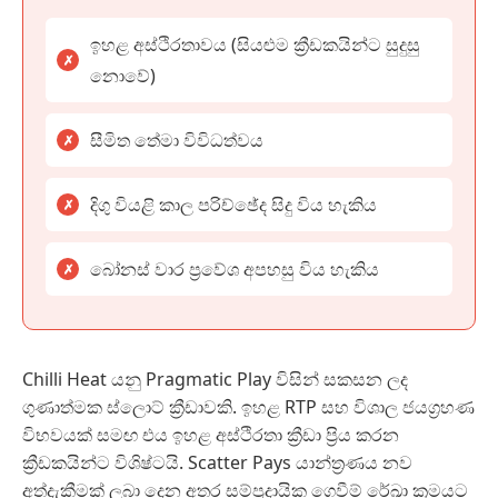
ඉහළ අස්ථිරතාවය (සියළුම ක්‍රීඩකයින්ට සුදුසු
නොවේ)
සීමිත තේමා විවිධත්වය
දිගු වියළි කාල පරිච්ඡේද සිදු විය හැකිය
බෝනස් වාර ප්‍රවේශ අපහසු විය හැකිය
Chilli Heat යනු Pragmatic Play විසින් සකසන ලද
ගුණාත්මක ස්ලොට් ක්‍රීඩාවකි. ඉහළ RTP සහ විශාල ජයග්‍රහණ
විභවයක් සමඟ එය ඉහළ අස්ථිරතා ක්‍රීඩා ප්‍රිය කරන
ක්‍රීඩකයින්ට විශිෂ්ටයි. Scatter Pays යාන්ත්‍රණය නව
අත්දැකීමක් ලබා දෙන අතර සම්ප්‍රදායික ගෙවීම් රේඛා ක්‍රමයට