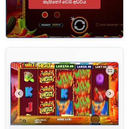
කැසිනෝ වෙබ් අඩවිය
❮
❯