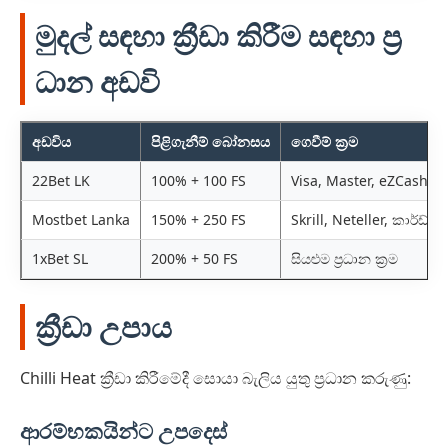
මුදල් සඳහා ක්‍රීඩා කිරීම සඳහා ප්‍ර
ධාන අඩවි
අඩවිය
පිළිගැනීම් බෝනසය
ගෙවීම් ක්‍රම
22Bet LK
100% + 100 FS
Visa, Master, eZCash
Mostbet Lanka
150% + 250 FS
Skrill, Neteller, කාර්ඩ්
1xBet SL
200% + 50 FS
සියළුම ප්‍රධාන ක්‍රම
ක්‍රීඩා උපාය
Chilli Heat ක්‍රීඩා කිරීමේදී සොයා බැලිය යුතු ප්‍රධාන කරුණු:
ආරම්භකයින්ට උපදෙස්