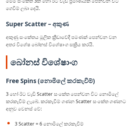
මෙම සංකේත 3ක් හෝ ඊට වැඩි ප්‍රමාණයක් පෙන්වන විට
ගෙවීම් ලබා දෙයි.
Super Scatter – අකුණ
අකුණු සංකේතය මූලික ක්‍රීඩාවේදී පමණක් පෙන්වන වන
අතර විශේෂ බෝනස් විශේෂාංග සක්‍රිය කරයි.
බෝනස් විශේෂාංග
Free Spins (නොමිලේ කරකැවීම්)
3 හෝ ඊට වැඩි Scatter සංකේත පෙන්වන විට නොමිලේ
කරකැවීම් ලැබේ. කරකැවීම් ගණන Scatter සංකේත ගණනට
අනුව වෙනස් වේ:
3 Scatter = 6 නොමිලේ කරකැවීම්