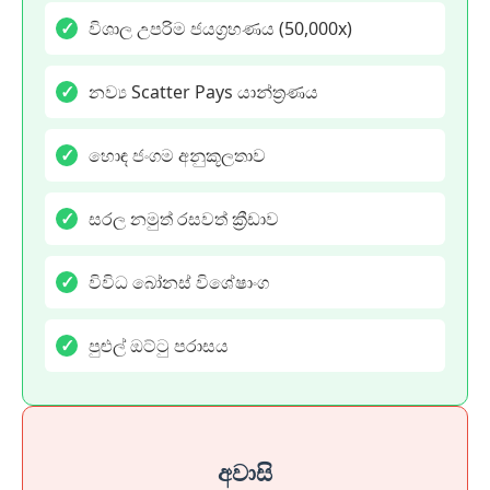
විශාල උපරිම ජයග්‍රහණය (50,000x)
නව්‍ය Scatter Pays යාන්ත්‍රණය
හොඳ ජංගම අනුකූලතාව
සරල නමුත් රසවත් ක්‍රීඩාව
විවිධ බෝනස් විශේෂාංග
පුළුල් ඔට්ටු පරාසය
අවාසි