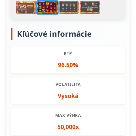
Kľúčové informácie
RTP
96.50%
VOLATILITA
Vysoká
MAX VÝHRA
50,000x