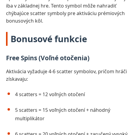
iba v základnej hre. Tento symbol môže nahradiť
chýbajúce scatter symboly pre aktiváciu prémiových
bonusových kôl.
Bonusové funkcie
Free Spins (Voľné otočenia)
Aktivácia vyžaduje 4-6 scatter symbolov, pričom hráči
získavaju:
4 scatters = 12 voľných otočení
5 scatters = 15 voľných otočení + náhodný
multiplikátor
6 scatters = 20 voľných otočení + zaručený vysoký