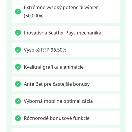
Extrémne vysoký potenciál výhier
(50,000x)
Inovatívna Scatter Pays mechanika
Vysoké RTP 96.50%
Kvalitná grafika a animácie
Ante Bet pre častejšie bonusy
Výborná mobilná optimalizácia
Rôznorodé bonusové funkcie