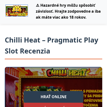
⚠️ Hazardné hry môžu spôsobiť
závislosť. Hrajte zodpovedne a iba
ak máte viac ako 18 rokov.
Chilli Heat – Pragmatic Play
Slot Recenzia
HRAŤ ONLINE