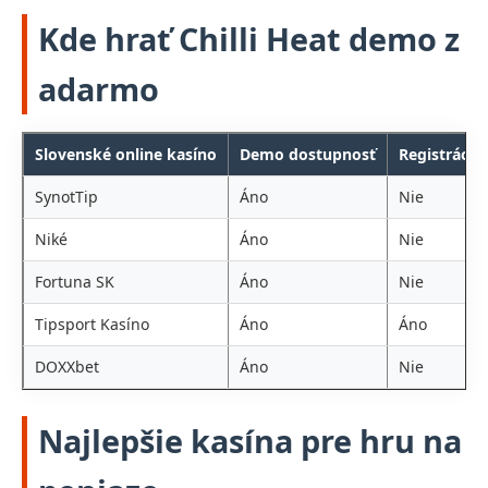
Kde hrať Chilli Heat demo z
adarmo
Slovenské online kasíno
Demo dostupnosť
Registrácia
SynotTip
Áno
Nie
Niké
Áno
Nie
Fortuna SK
Áno
Nie
Tipsport Kasíno
Áno
Áno
DOXXbet
Áno
Nie
Najlepšie kasína pre hru na