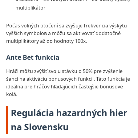
multiplikátor
Počas voľných otočení sa zvyšuje frekvencia výskytu
vyšších symbolов a môžu sa aktivovať dodatočné
multiplikátory až do hodnoty 100x.
Ante Bet funkcia
Hráči môžu zvýšiť svoju stávku o 50% pre zvýšenie
šancí na aktiváciu bonusových funkcií. Táto funkcia je
ideálna pre hráčov hľadajúcich častejšie bonusové
kolá.
Regulácia hazardných hier
na Slovensku