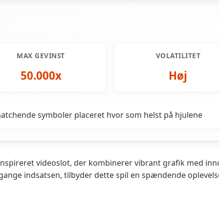
MAX GEVINST
VOLATILITET
50.000x
Høj
matchende symboler placeret hvor som helst på hjulene
inspireret videoslot, der kombinerer vibrant grafik med inn
0 gange indsatsen, tilbyder dette spil en spændende oplevelse