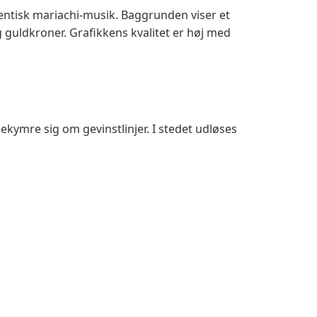
tentisk mariachi-musik. Baggrunden viser et
 guldkroner. Grafikkens kvalitet er høj med
bekymre sig om gevinstlinjer. I stedet udløses