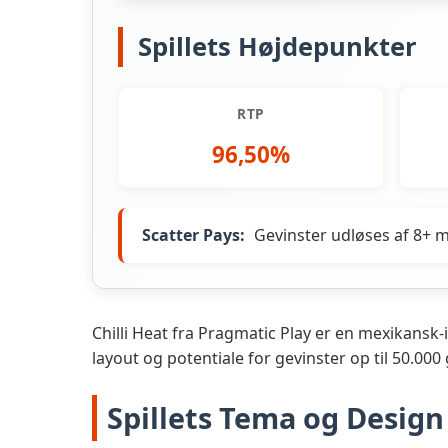
Spillets Højdepunkter
RTP
96,50%
Scatter Pays:
Gevinster udløses af 8+ 
Chilli Heat fra Pragmatic Play er en mexikansk-
layout og potentiale for gevinster op til 50.00
Spillets Tema og Design