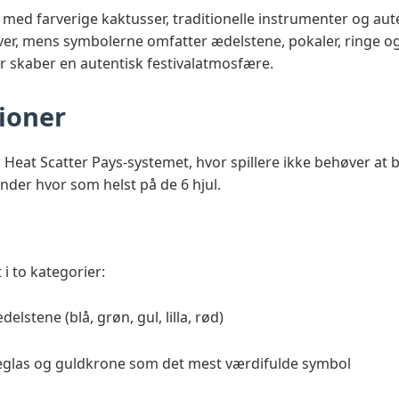
co med farverige kaktusser, traditionelle instrumenter og au
ver, mens symbolerne omfatter ædelstene, pokaler, ringe og
r skaber en autentisk festivalatmosfære.
ioner
li Heat Scatter Pays-systemet, hvor spillere ikke behøver at 
lander hvor som helst på de 6 hjul.
 i to kategorier:
lstene (blå, grøn, gul, lilla, rød)
meglas og guldkrone som det mest værdifulde symbol