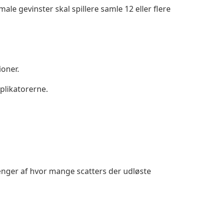
le gevinster skal spillere samle 12 eller flere
ioner.
plikatorerne.
fhænger af hvor mange scatters der udløste