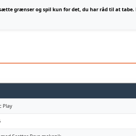
t sætte grænser og spil kun for det, du har råd til at tab
SPIL ONLINE
CASINO-WEBSTED
 Play
6