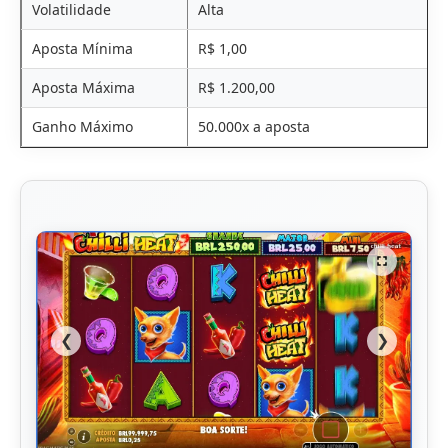
Volatilidade
Alta
Aposta Mínima
R$ 1,00
Aposta Máxima
R$ 1.200,00
Ganho Máximo
50.000x a aposta
❮
❯