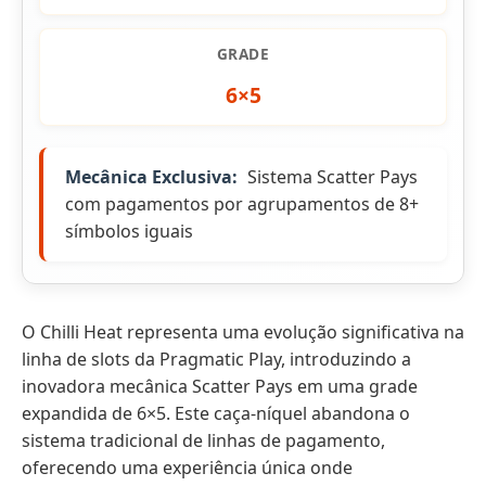
GRADE
6×5
Mecânica Exclusiva:
Sistema Scatter Pays
com pagamentos por agrupamentos de 8+
símbolos iguais
O Chilli Heat representa uma evolução significativa na
linha de slots da Pragmatic Play, introduzindo a
inovadora mecânica Scatter Pays em uma grade
expandida de 6×5. Este caça-níquel abandona o
sistema tradicional de linhas de pagamento,
oferecendo uma experiência única onde