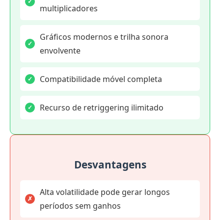
multiplicadores
Gráficos modernos e trilha sonora
envolvente
Compatibilidade móvel completa
Recurso de retriggering ilimitado
Desvantagens
Alta volatilidade pode gerar longos
períodos sem ganhos