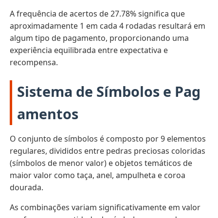
A frequência de acertos de 27.78% significa que
aproximadamente 1 em cada 4 rodadas resultará em
algum tipo de pagamento, proporcionando uma
experiência equilibrada entre expectativa e
recompensa.
Sistema de Símbolos e Pag
amentos
O conjunto de símbolos é composto por 9 elementos
regulares, divididos entre pedras preciosas coloridas
(símbolos de menor valor) e objetos temáticos de
maior valor como taça, anel, ampulheta e coroa
dourada.
As combinações variam significativamente em valor