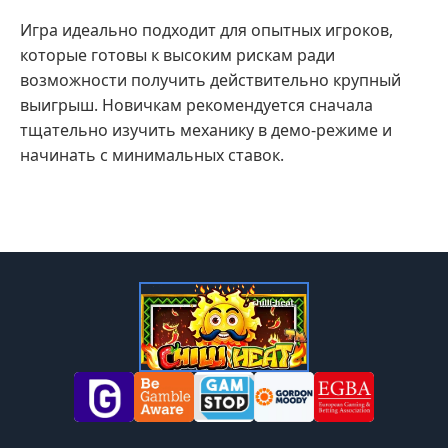
Игра идеально подходит для опытных игроков,
которые готовы к высоким рискам ради
возможности получить действительно крупный
выигрыш. Новичкам рекомендуется сначала
тщательно изучить механику в демо-режиме и
начинать с минимальных ставок.