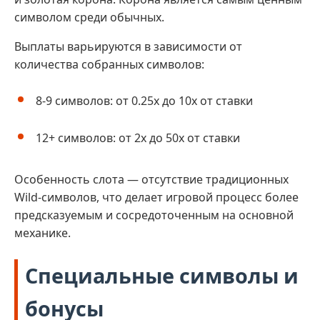
символом среди обычных.
Выплаты варьируются в зависимости от
количества собранных символов:
8-9 символов: от 0.25x до 10x от ставки
12+ символов: от 2x до 50x от ставки
Особенность слота — отсутствие традиционных
Wild-символов, что делает игровой процесс более
предсказуемым и сосредоточенным на основной
механике.
Специальные символы и
бонусы