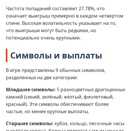
Частота попаданий составляет 27.78%, что
означает выигрыш примерно в каждом четвертом
спине. Высокая волатильность указывает на то,
что выигрыши могут быть редкими, но
потенциально очень крупными.
Символы и выплаты
В игре представлены 9 обычных символов,
разделенных на две категории:
Младшие символы:
5 разноцветных драгоценных
камней (синий, зелёный, жёлтый, фиолетовый,
красный). Эти символы обеспечивают более
частые, но менее крупные выплаты.
Старшие символы:
кубок, кольцо, песочные часы
и золотая корона. Корона является самым ценным