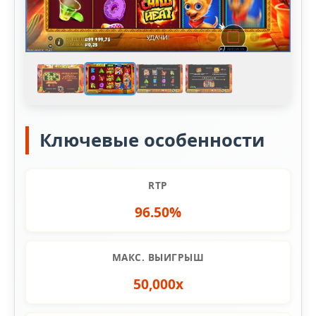
Ключевые особенности
RTP
96.50%
МАКС. ВЫИГРЫШ
50,000x