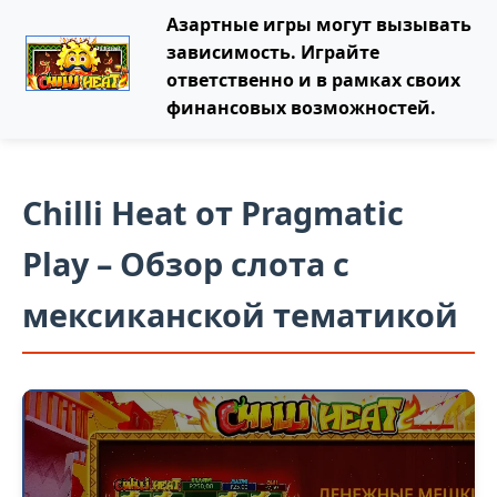
Азартные игры могут вызывать
зависимость. Играйте
ответственно и в рамках своих
финансовых возможностей.
Chilli Heat от Pragmatic
Play – Обзор слота с
мексиканской тематикой