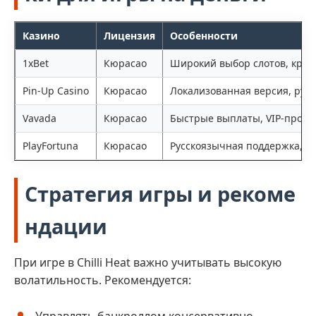
Казино
Лицензия
Особенности
1xBet
Кюрасао
Широкий выбор слотов, крип
Pin-Up Casino
Кюрасао
Локализованная версия, руб
Vavada
Кюрасао
Быстрые выплаты, VIP-прог
PlayFortuna
Кюрасао
Русскоязычная поддержка, т
Стратегия игры и рекоме
ндации
При игре в Chilli Heat важно учитывать высокую
волатильность. Рекомендуется:
Управлять банкроллом консервативно —